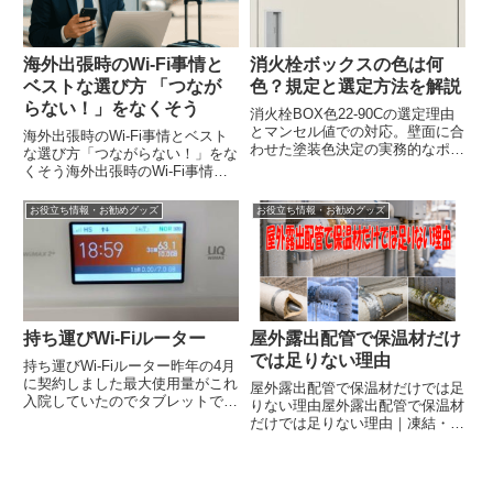
えて...
海外出張時のWi-Fi事情と
消火栓ボックスの色は何
ベストな選び方 「つなが
色？規定と選定方法を解説
らない！」をなくそう
消火栓BOX色22-90Cの選定理由
とマンセル値での対応。壁面に合
海外出張時のWi-Fi事情とベスト
わせた塗装色決定の実務的なポイ
な選び方「つながらない！」をな
ント解説。
くそう海外出張時のWi-Fi事情と
ベストな選び方海外出張でまず気
になるのがWi-Fiの確保。 「現地
お役立ち情報・お勧めグッズ
お役立ち情報・お勧めグッズ
のホテルにある？」「ポケット
Wi-Fiは必要？」と迷うことも多
いですよね。 ...
持ち運びWi-Fiルーター
屋外露出配管で保温材だけ
では足りない理由
持ち運びWi-Fiルーター昨年の4月
に契約しました最大使用量がこれ
屋外露出配管で保温材だけでは足
入院していたのでタブレットで動
りない理由屋外露出配管で保温材
画を3日間みまくっっていました
だけでは足りない理由｜凍結・紫
63.1GB当時の契約の種類で
外線・雨風から守る正しい対策を
docomoのギガホプレミアムの上
わかりやすく解説屋外に出る配管
限を超えています?契約初月なの
を見ると、保温材が巻かれている
で1,518円(税込...