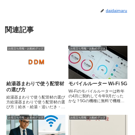
daidaimaru
関連記事
お役立ち情報・お勧めグッズ
お役立ち情報・お勧めグッズ
給湯器まわりで使う配管材
モバイルルーター Wi-Fi 5G
の選び方
Wi-Fiのモバイルルーターは昨年
の4月に契約して今年9月だった
給湯器まわりで使う配管材の選び
かな？5Gの機種に無料で機種変
方給湯器まわりで使う配管材の選
更まだまだ5G対応エリアが少な
び方｜給水・給湯・追いだき・ガ
く便利感はないですがバッテリー
ス配管の違いをわかりやすく解説
の持ちもよくなり一日12時間く
給湯器の交換や新設を考えたと
お役立ち情報・お勧めグッズ
お役立ち情報・お勧めグッズ
らい電源を入れていても2日間く
き、意外と迷いやすいのが給湯器
らいバッテリーが持ちますモ...
まわりで使う配管材の選び方で
す。見た目はどれも似たように見