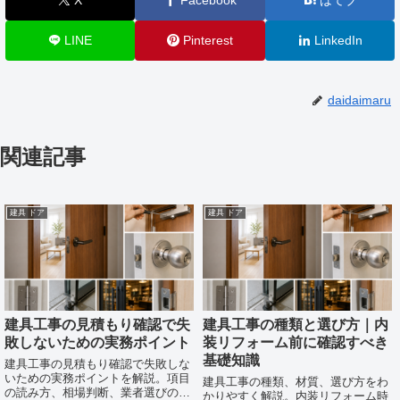
LINE
Pinterest
LinkedIn
daidaimaru
関連記事
建具 ドア
建具 ドア
建具工事の見積もり確認で失
建具工事の種類と選び方｜内
敗しないための実務ポイント
装リフォーム前に確認すべき
基礎知識
建具工事の見積もり確認で失敗しな
いための実務ポイントを解説。項目
建具工事の種類、材質、選び方をわ
の読み方、相場判断、業者選びの確
かりやすく解説。内装リフォーム時