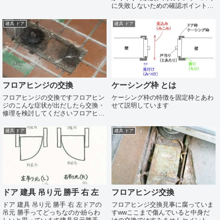
認事項を事実ベースで紹介します。
に失敗しないための確認ポイントと
判断基準を実務的にまとめました。
建具 ドア
建具 ドア
フロアヒンジの交換
ケーシング枠 とは
フロアヒンジの交換ですフロアヒン
ケーシング枠の特徴を固定枠とあわ
ジのこんな症状が出だしたら交換・
せて説明しています
修理を検討してくださいフロアヒン
ジの交換・修理フロアヒンジに不具
合が出るとドアが閉まる速度を制御
建具 ドア
建具 ドア
できなくなりバタンと閉まったり逆
に閉まらなくなったりします原因と
してはフロアヒン...
ドア 建具 吊り元 勝手 右 左
フロアヒンジ交換
ドア 建具 吊り元 勝手 右 左ドアの
フロアヒンジ交換見事に腐っていま
吊元 勝手ってどっちなのか紛らわ
すwwここまで傷んでいると中身だ