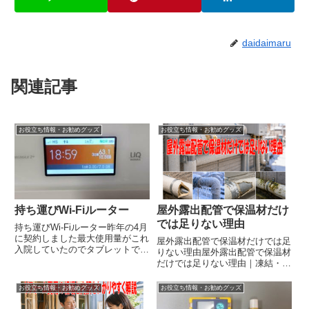
daidaimaru
関連記事
お役立ち情報・お勧めグッズ
お役立ち情報・お勧めグッズ
持ち運びWi-Fiルーター
屋外露出配管で保温材だけ
では足りない理由
持ち運びWi-Fiルーター昨年の4月
に契約しました最大使用量がこれ
屋外露出配管で保温材だけでは足
入院していたのでタブレットで動
りない理由屋外露出配管で保温材
画を3日間みまくっっていました
だけでは足りない理由｜凍結・紫
63.1GB当時の契約の種類で
外線・雨風から守る正しい対策を
docomoのギガホプレミアムの上
わかりやすく解説屋外に出る配管
お役立ち情報・お勧めグッズ
お役立ち情報・お勧めグッズ
限を超えています?契約初月なの
を見ると、保温材が巻かれている
で1,518円(税込...
だけで「これで安心」と思いやす