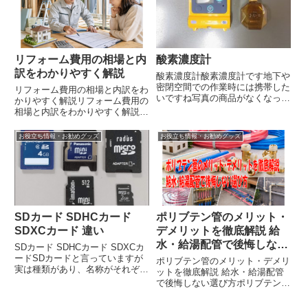
いです。ですが実際には、そう
単...
リフォーム費用の相場と内
酸素濃度計
訳をわかりやすく解説
酸素濃度計酸素濃度計です地下や
密閉空間での作業時には携帯した
リフォーム費用の相場と内訳をわ
いですね写真の商品がなくなった
かりやすく解説リフォーム費用の
ようなので張り替えました
相場と内訳をわかりやすく解説！
BOSEAN 酸素濃度計 室内 酸欠
見積書で損しない確認術リフォー
濃度計 酸素濃度測定器 O2濃度測
ムを考えたとき、多くの人が最初
お役立ち情報・お勧めグッズ
お役立ち情報・お勧めグッズ
定 酸素濃度 測定濃度範囲 0-
に気になるのは「結局いくらかか
30%VOL 高精度 工...
るの？」という費用の不安です。
キッチン、浴室、トイレ、外
壁、...
SDカード SDHCカード
ポリブテン管のメリット・
SDXCカード 違い
デメリットを徹底解説 給
水・給湯配管で後悔しない
SDカード SDHCカード SDXCカ
選び方
ードSDカードと言っていますが
ポリブテン管のメリット・デメリ
実は種類があり、名称がそれぞれ
ットを徹底解説 給水・給湯配管
決まっていますSDカードの表示
で後悔しない選び方ポリブテン管
の意味 SDカードを見るとい
のメリット・デメリットを徹底解
ろんなことが書いてあります一体
説｜給水・給湯配管で後悔しない